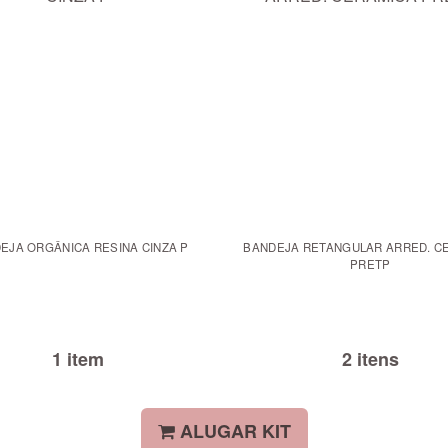
EJA ORGÂNICA RESINA CINZA P
BANDEJA RETANGULAR ARRED. C
PRETP
1 item
2 itens
ALUGAR KIT