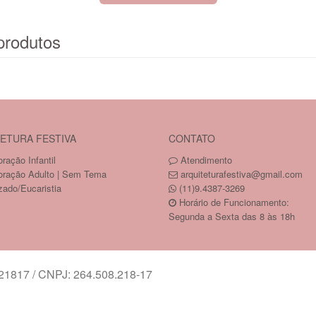
produtos
ETURA FESTIVA
CONTATO
ração Infantil
Atendimento
oração Adulto | Sem Tema
arquiteturafestiva@gmail.com
zado/Eucaristia
(11)9.4387-3269
Horário de Funcionamento:
Segunda a Sexta das 8 às 18h
817 / CNPJ: 264.508.218-17