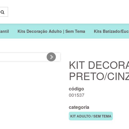
antil
Kits Decoração Adulto | Sem Tema
Kits Batizado/Euca
KIT DECOR
PRETO/CIN
código
001537
categoria
KIT ADULTO / SEM TEMA