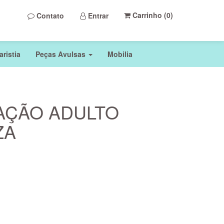
Carrinho (
0
)
Contato
Entrar
ristia
Peças Avulsas
Mobilia
AÇÃO ADULTO
ZA