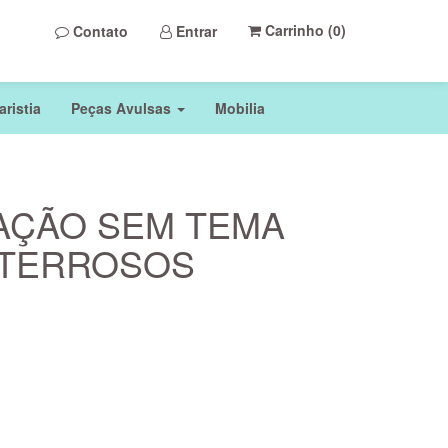
Carrinho (
0
)
Contato
Entrar
ristia
Peças Avulsas
Mobilia
AÇÃO SEM TEMA
 TERROSOS