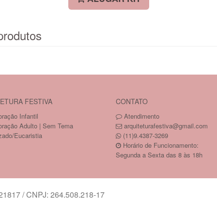
produtos
ETURA FESTIVA
CONTATO
ração Infantil
Atendimento
oração Adulto | Sem Tema
arquiteturafestiva@gmail.com
zado/Eucaristia
(11)9.4387-3269
Horário de Funcionamento:
Segunda a Sexta das 8 às 18h
817 / CNPJ: 264.508.218-17