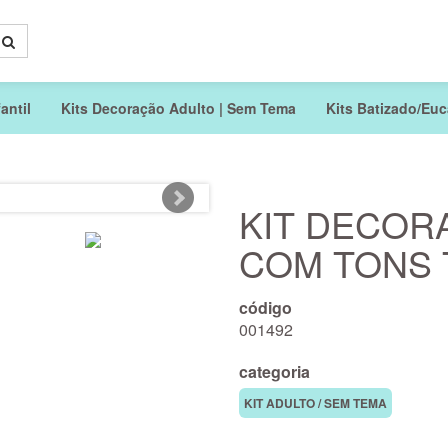
antil
Kits Decoração Adulto | Sem Tema
Kits Batizado/Euca
KIT DECOR
COM TONS
código
001492
categoria
KIT ADULTO / SEM TEMA