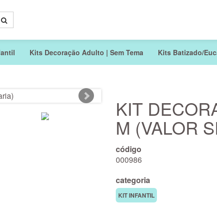
antil
Kits Decoração Adulto | Sem Tema
Kits Batizado/Euca
KIT DECOR
M (VALOR S
código
000986
categoria
KIT INFANTIL