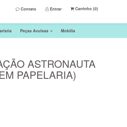
Carrinho (
0
)
Contato
Entrar
ristia
Peças Avulsas
Mobilia
AÇÃO ASTRONAUTA
EM PAPELARIA)