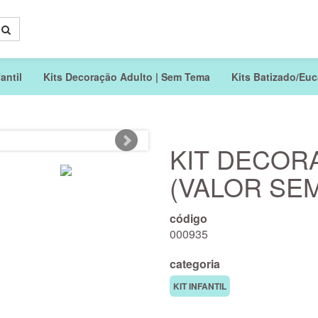
antil
Kits Decoração Adulto | Sem Tema
Kits Batizado/Euca
KIT DECOR
(VALOR SEM
código
000935
categoria
KIT INFANTIL