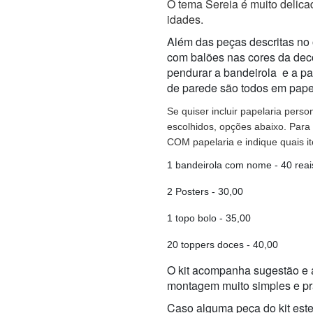
O tema Sereia é muito delica
idades.
Além das peças descritas no
com balões nas cores da dec
pendurar a bandeirola e a pa
de parede são todos em papel
Se quiser incluir papelaria person
escolhidos, opções abaixo. Para
COM papelaria e indique quais ite
1 bandeirola com nome - 40 reai
2 Posters - 30,00
1 topo bolo - 35,00
20 toppers doces - 40,00
O kit acompanha sugestão e al
montagem muito simples e pr
Caso alguma peça do kit este