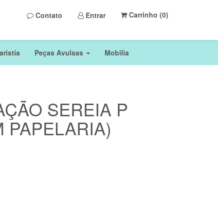
Carrinho (
0
)
Contato
Entrar
ristia
Peças Avulsas
Mobilia
AÇÃO SEREIA P
 PAPELARIA)