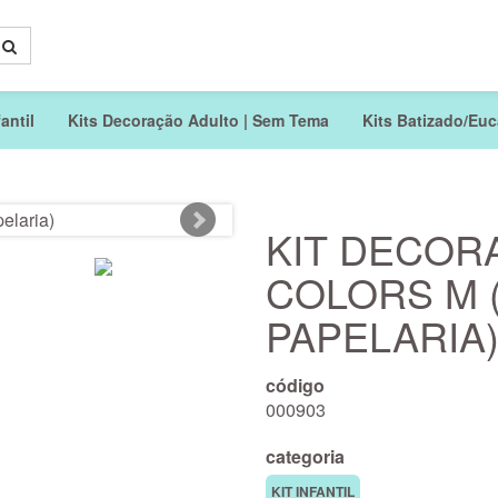
antil
Kits Decoração Adulto | Sem Tema
Kits Batizado/Euca
KIT DECOR
COLORS M 
PAPELARIA
código
000903
categoria
KIT INFANTIL