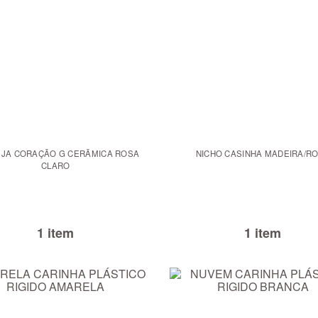
JA CORAÇÃO G CERÃMICA ROSA
NICHO CASINHA MADEIRA/R
CLARO
1 item
1 item