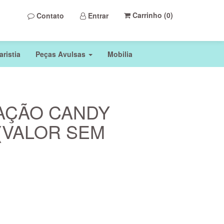
Carrinho (
0
)
Contato
Entrar
ristia
Peças Avulsas
Mobilia
AÇÃO CANDY
(VALOR SEM
)