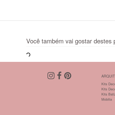
Você também vai gostar destes 
ARQUIT
Kits Deco
Kits Dec
Kits Bati
Mobilia