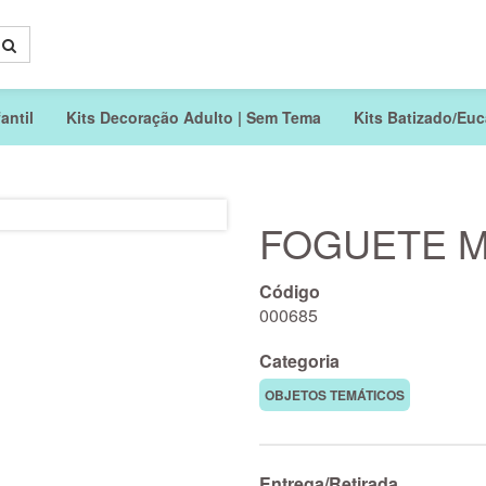
antil
Kits Decoração Adulto | Sem Tema
Kits Batizado/Euca
FOGUETE M
Código
000685
Categoria
OBJETOS TEMÁTICOS
Entrega/Retirada