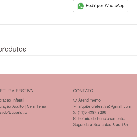
Pedir por WhatsApp
produtos
ETURA FESTIVA
CONTATO
ração Infantil
Atendimento
oração Adulto | Sem Tema
arquiteturafestiva@gmail.com
zado/Eucaristia
(11)9.4387-3269
Horário de Funcionamento:
Segunda a Sexta das 8 às 18h