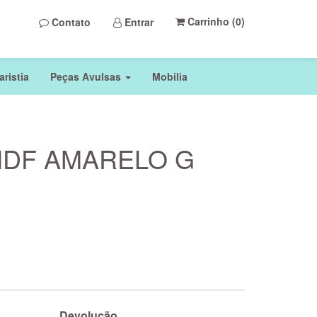
Carrinho (
0
)
Contato
Entrar
ristia
Peças Avulsas
Mobilia
DF AMARELO G
Devolução